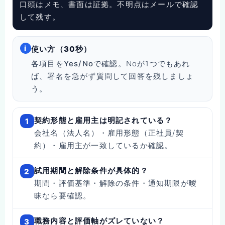
口頭はメモ、
書面は証拠
。不明点はメールで確認
して残す。
i
使い方（30秒）
各項目を
Yes/No
で確認。Noが1つでもあれ
ば、署名を急がず質問して回答を残しましょ
う。
契約形態と雇用主は明記されている？
1
会社名（法人名）・雇用形態（正社員/契
約）・雇用主が一致しているか確認。
試用期間と解除条件が具体的？
2
期間・評価基準・解除の条件・通知期限が曖
昧なら要確認。
職務内容と評価軸がズレていない？
3