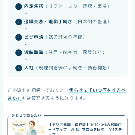
内定承諾
（オファーレター確認・署名）
↓
退職交渉・退職手続き
（日本側の整理）
↓
ビザ申請
（就労許可の準備）
↓
渡航準備
（住居・航空券・保険など）
↓
入社
（現地到着後の手続き＋勤務開始）
この流れを把握しておくと、
焦らずに「いつ何をするべ
きか」
を逆算できるようになります。
あわせて読みたい
【アジア転職・保存版】30代40代の転職ロ
ードマップ：AI活用で自由を掴む「全5ステ
ップ」