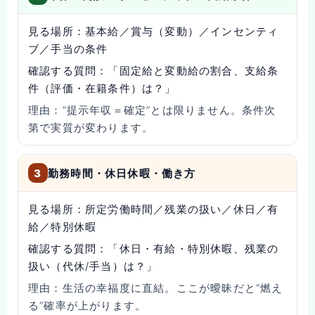
見る場所：
基本給／賞与（変動）／インセンティ
ブ／手当の条件
確認する質問：
「固定給と変動給の割合、支給条
件（評価・在籍条件）は？」
理由：
“提示年収＝確定”とは限りません。条件次
第で実質が変わります。
3
勤務時間・休日休暇・働き方
見る場所：
所定労働時間／残業の扱い／休日／有
給／特別休暇
確認する質問：
「休日・有給・特別休暇、残業の
扱い（代休/手当）は？」
理由：
生活の幸福度に直結。ここが曖昧だと“燃え
る”確率が上がります。