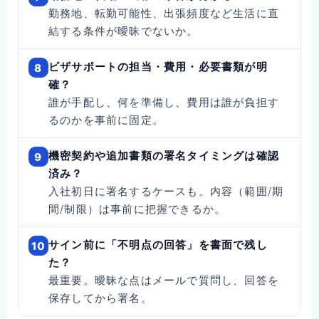
勤務地、転勤可能性、出張頻度など生活に直
結する条件が曖昧でないか。
ビザサポートの担当・費用・必要書類が明
8
確？
誰が手配し、何を準備し、費用は誰が負担す
るのかを事前に固定。
機密契約や追加書類の署名タイミングは確認
9
済み？
入社初日に署名するケースも。内容（範囲/期
間/制限）は事前に把握できるか。
サイン前に「不明点の回答」を書面で残し
10
た？
最重要。曖昧な点はメールで質問し、回答を
保存してから署名。