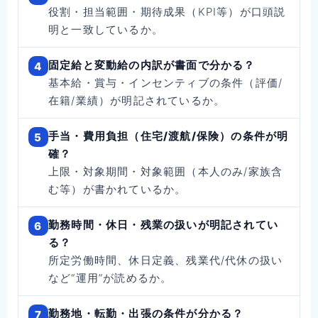
役割・担当範囲・期待成果（KPI等）が口頭説
明と一致しているか。
固定給と変動給の内訳が書面で分かる？
4
基本給・賞与・インセンティブの条件（評価/
在籍/業績）が明記されているか。
手当・費用負担（住宅/渡航/保険）の条件が明
5
確？
上限・対象期間・対象範囲（本人のみ/家族含
む等）が書かれているか。
勤務時間・休日・残業の扱いが明記されてい
6
る？
所定労働時間、休日定義、残業代/代休の扱い
など“運用”が読めるか。
勤務地・転勤・出張の条件が分かる？
7