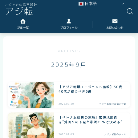
日本語
アジアで生活再設計
アジ転
記事一覧
プロフィール
お問い合わせ
ARCHIVES
2025年9月
【アジア転職エージェント比較】30代
40代が使うべき6選
2025.09.30
アジア転職の準備と行動
【ベトナム就労の道筋】居住地調査
は”外回りの下見と家賃25％で決める”
2025.09.03
アジア転職のリアル