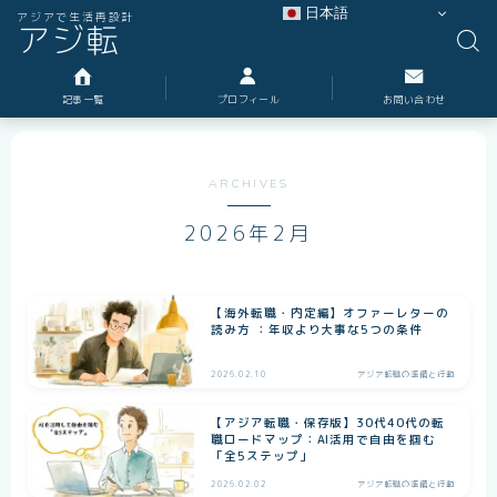
日本語
アジアで生活再設計
アジ転
記事一覧
プロフィール
お問い合わせ
ARCHIVES
2026年2月
【海外転職・内定編】オファーレターの
読み方 ：年収より大事な5つの条件
2026.02.10
アジア転職の準備と行動
【アジア転職・保存版】30代40代の転
職ロードマップ：AI活用で自由を掴む
「全5ステップ」
2026.02.02
アジア転職の準備と行動